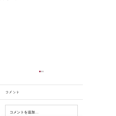
コメント
催事のご案内
コメントを追加…
４～6月の催事