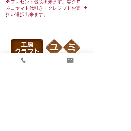
🎁プレゼント包装出来ます。😊クロ
本製品は、一つ一つ手作りの為、サイズ表記
方
切りオープンポケット×１
ネコヤマト代引き・クレジットお支
と若干の誤差が出る場合がございます。予め
払い選択出来ます。
ご了承下さい。
後
オープンポケット×１
方
内
オープンポケット×１
部
サ
イ
ド
工房クラフト ユミ
大阪府大阪市阿倍野区昭和町2-6-4