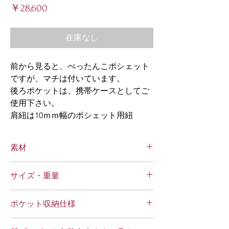
価
￥28,600
格
在庫なし
前から見ると、ぺったんこポシェット
ですが、マチは付いています。
後ろポケットは、携帯ケースとしてご
使用下さい。
肩紐は10ｍｍ幅のポシェット用紐
素材
カーフ牛革もしくは、キップ牛革（原皮サイ
サイズ・重量
ズの大きさで、呼び名が、変わります。）・
内ポケット馬革
縦：215mm
ポケット収納仕様
横：170mm
厚み（マチ）：25mm
重量：155g
前
２方ファスナーポケット×１ 内仕