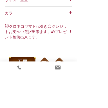
サイズ・重量
縦：120mm
カラー
横：80mm
厚み（マチ）：25mm （ファスナー部マ
レンガオレンジ
チ 23mm）
🐱クロネコヤマト代引き😊クレジッ
重量：49g（金具込）
トお支払い選択出来ます。🎁プレゼ
本製品は、一つ一つ手作りの為、サイズ表記
ント包装出来ます。
と若干の誤差が出る場合がございます。予め
ご了承下さい。
工房クラフト ユミ
大阪府大阪市阿倍野区昭和町2-6-4