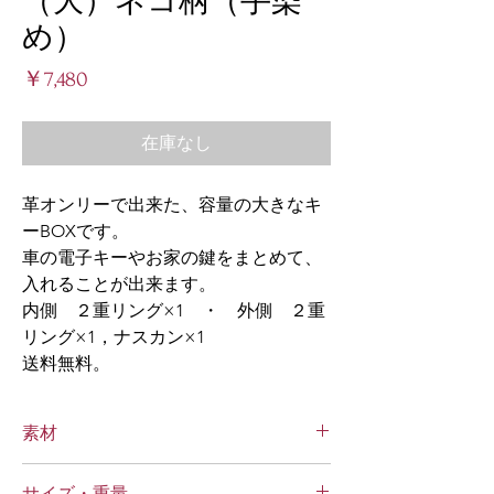
（大）ネコ柄（手染
め）
価
￥7,480
格
在庫なし
革オンリーで出来た、容量の大きなキ
ーBOXです。
車の電子キーやお家の鍵をまとめて、
入れることが出来ます。
内側 ２重リング×1 ・ 外側 ２重
リング×1，ナスカン×1
送料無料。
素材
オール牛革2枚合わせ